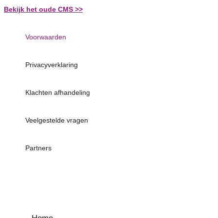
Ga
Bekijk het oude CMS >>
naar
de
Voorwaarden
inhoud
Privacyverklaring
Klachten afhandeling
Veelgestelde vragen
Partners